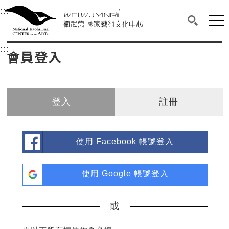
衛武營國家藝術文化中心
衛武營國家藝術文化中心 National Kaohsi
:::
選單連結區塊，此區塊列有本網站主要連結。
中央內容區塊，為本頁主要內容區。
網站
搜尋(開啟
:::
中央內容區塊，為本頁主要內容區。
會員登入
登入
註冊
使用 Facebook 帳號登入
使用 Google 帳號登入
或