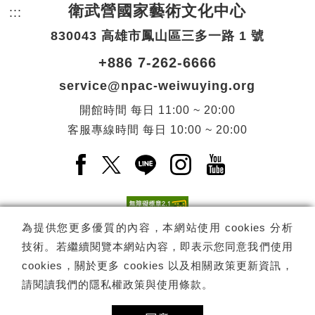
衛武營國家藝術文化中心
:::
頁尾網站資訊。
830043 高雄市鳳山區三多一路 1 號
+886 7-262-6666
service@npac-weiwuying.org
開館時間
每日
11:00 ~ 20:00
客服專線時間
每日
10:00 ~ 20:00
Facebook(另開新視窗)
X(另開新視窗)
LINE(另開新視窗)
Instagram(另開新視窗
YouTube(另開
為提供您更多優質的內容，本網站使用 cookies 分析
技術。若繼續閱覽本網站內容，即表示您同意我們使用
訂閱
電子報訂閱
cookies，關於更多 cookies 以及相關政策更新資訊，
請閱讀我們的
隱私權政策與使用條款
。
Copyright ©
國家表演藝術中心
-
衛武營國家藝術文化中心
All rights
reserved.